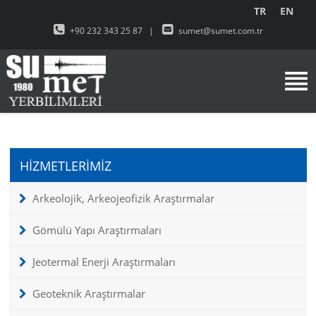
TR
EN
+90 232 343 25 87
|
sumet@sumet.com.tr
HİZMETLERİMİZ
Arkeolojik, Arkeojeofizik Araştırmalar
Gömülü Yapı Araştırmaları
Jeotermal Enerji Araştırmaları
Geoteknik Araştırmalar