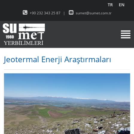
TR
EN
+90 232 343 25 87
|
sumet@sumet.com.tr
Jeotermal Enerji Araştırmaları