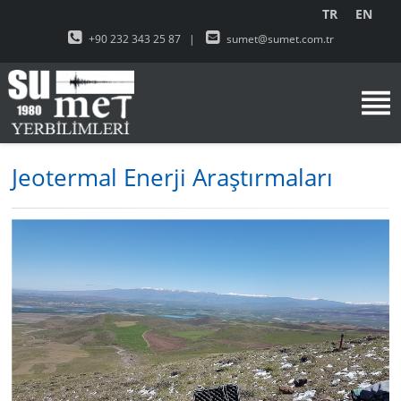
TR
EN
+90 232 343 25 87
|
sumet@sumet.com.tr
Jeotermal Enerji Araştırmaları