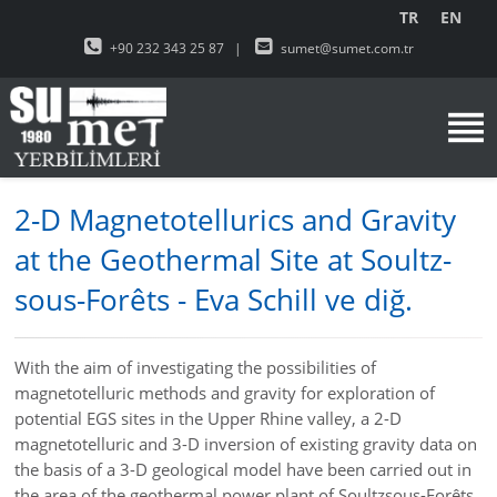
TR
EN
+90 232 343 25 87
|
sumet@sumet.com.tr
2-D Magnetotellurics and Gravity
at the Geothermal Site at Soultz-
sous-Forêts - Eva Schill ve diğ.
With the aim of investigating the possibilities of
magnetotelluric methods and gravity for exploration of
potential EGS sites in the Upper Rhine valley, a 2-D
magnetotelluric and 3-D inversion of existing gravity data on
the basis of a 3-D geological model have been carried out in
the area of the geothermal power plant of Soultzsous-Forêts.