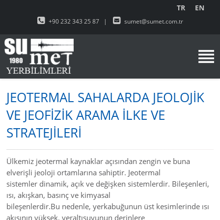
TR
EN
+90 232 343 25 87
|
sumet@sumet.com.tr
JEOTERMAL SAHALARDA JEOLOJİK
VE JEOFİZİK ARAMA İLKE VE
STRATEJİLERİ
Ülkemiz jeotermal kaynaklar açısından zengin ve buna
elverişli jeoloji ortamlarına sahiptir. Jeotermal
sistemler dinamik, açık ve değişken sistemlerdir. Bileşenleri,
ısı, akışkan, basınç ve kimyasal
bileşenlerdir.Bu nedenle, yerkabuğunun üst kesimlerinde ısı
akısının yüksek, yeraltısuyunun derinlere