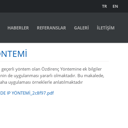
TR
EN
HABERLER
REFERANSLAR
GALERİ
İLETİŞİM
ÖNTEMİ
en geçerli yöntem olan Özdirenç Yöntemine ek bilgiler
nin de uygulanması yararlı olmaktadır. Bu makalede,
saha uygulaması örneklerle anlatılmaktadır
DE IP YÖNTEMİ_2c8f97.pdf