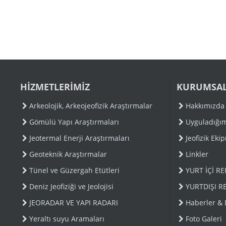
HİZMETLERİMİZ
KURUMSA
Arkeolojik, Arkeojeofizik Araştırmalar
Hakkımızda
Gömülü Yapı Araştırmaları
Uyguladığı
Jeotermal Enerji Araştırmaları
Jeofizik Eki
Geoteknik Araştırmalar
Linkler
Tünel ve Güzergah Etütleri
YURT İÇİ R
Deniz Jeofiziği ve Jeolojisi
YURTDIŞI R
JEORADAR VE YAPI RADARI
Haberler &
Yeraltı suyu Aramaları
Foto Galeri