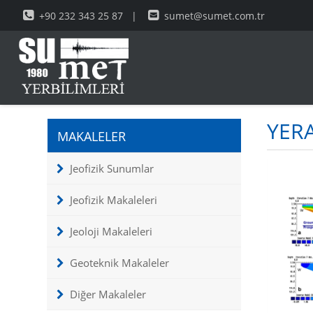
+90 232 343 25 87
|
sumet@sumet.com.tr
YER
MAKALELER
Jeofizik Sunumlar
Jeofizik Makaleleri
Jeoloji Makaleleri
Geoteknik Makaleler
Diğer Makaleler