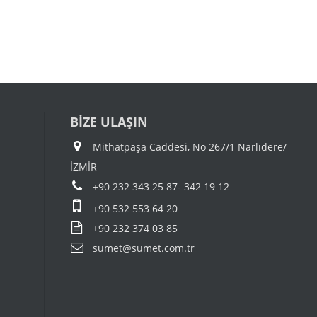
BİZE ULAŞIN
Mithatpaşa Caddesi, No 267/1 Narlıdere/
İZMİR
+90 232 343 25 87- 342 19 12
+90 532 553 64 20
+90 232 374 03 85
sumet@sumet.com.tr