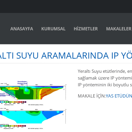
ANASAYFA
KURUMSAL
HİZMETLER
MAKALELER
ALTI SUYU ARAMALARINDA IP Y
Yeraltı Suyu etütlerinde, 
sağlamak üzere IP yöntemi
IP yönteminin iki boyutlu 
MAKALE İÇİN:
YAS ETÜDÜN